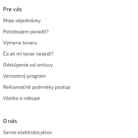
p
ä
Pre vás
t
Moje objednávky
i
e
Potrebujem poradiť?
Výmena tovaru
Čo ak mi tovar nesedí?
Odstúpenie od zmluvy
Vernostný program
Reklamačné podmieky postup
Všetko o nákupe
O nás
Servis elektrobicyklov