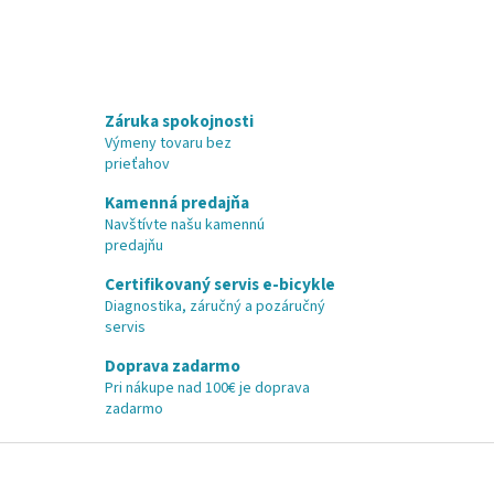
Záruka spokojnosti
Výmeny tovaru bez
prieťahov
Kamenná predajňa
Navštívte našu kamennú
predajňu
Certifikovaný servis e-bicykle
Diagnostika, záručný a pozáručný
servis
Doprava zadarmo
Pri nákupe nad 100€ je doprava
zadarmo
Z
á