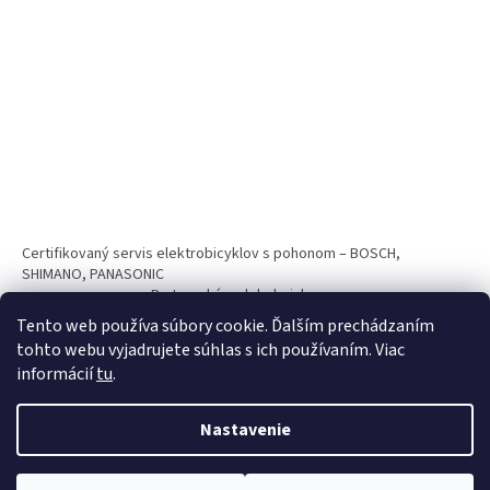
Certifikovaný servis elektrobicyklov s pohonom – BOSCH,
SHIMANO, PANASONIC
Partnerský web hokejshop.eu
Tento web používa súbory cookie. Ďalším prechádzaním
tohto webu vyjadrujete súhlas s ich používaním. Viac
informácií
tu
.
Nastavenie
Vytvoril Shoptet