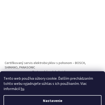
Certifikovaný servis elektrobicyklov s pohonom – BOSCH,
SHIMANO, PANASONIC
Partnerský web hokejshop.eu
Tento web používa súbory cookie. Ďalším prechádzaním
tohto webu vyjadrujete súhlas s ich používaním. Viac
informácií
tu
.
Nastavenie
Vytvoril Shoptet