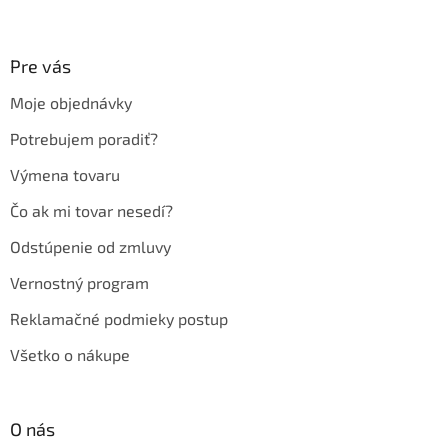
á
p
ä
Pre vás
t
Moje objednávky
i
e
Potrebujem poradiť?
Výmena tovaru
Čo ak mi tovar nesedí?
Odstúpenie od zmluvy
Vernostný program
Reklamačné podmieky postup
Všetko o nákupe
O nás