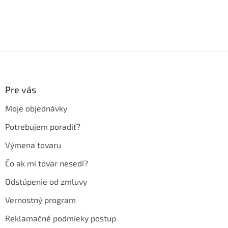
Z
á
p
ä
Pre vás
t
Moje objednávky
i
e
Potrebujem poradiť?
Výmena tovaru
Čo ak mi tovar nesedí?
Odstúpenie od zmluvy
Vernostný program
Reklamačné podmieky postup