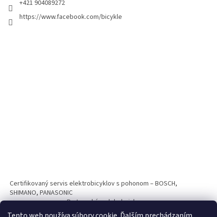
+421 904089272
https://www.facebook.com/bicykle
Certifikovaný servis elektrobicyklov s pohonom – BOSCH,
SHIMANO, PANASONIC
Partnerský web hokejshop.eu
Tento web používa súbory cookie. Ďalším prechádzaním