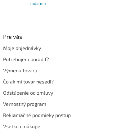
zadarmo
Z
á
p
ä
Pre vás
t
Moje objednávky
i
e
Potrebujem poradiť?
Výmena tovaru
Čo ak mi tovar nesedí?
Odstúpenie od zmluvy
Vernostný program
Reklamačné podmieky postup
Všetko o nákupe