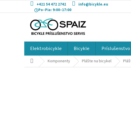
Prejsť
+421 54 472 2742
info@bicykle.eu
na
Po–Pia:
9:00–17:00
obsah
Elektrobicykle
Bicykle
Príslušenstvo
Domov
Komponenty
Plášte na bicykel
Pláš