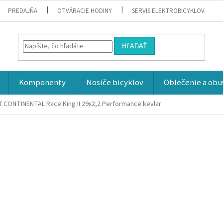
PREDAJŇA
OTVÁRACIE HODINY
SERVIS ELEKTROBICYKLOV
HĽADAŤ
Komponenty
Nosiče bicyklov
Oblečenie a obu
ť CONTINENTAL Race King II 29x2,2 Performance kevlar