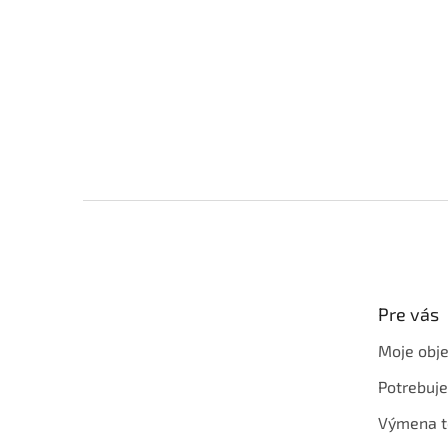
Z
á
p
ä
t
Pre vás
i
e
Moje obj
Potrebuj
Výmena t