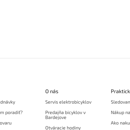
O nás
Praktic
ednávky
Servis elektrobicyklov
Sledovan
em poradiť?
Predajňa bicyklov v
Nákup na
Bardejove
ovaru
Ako naku
Otváracie hodiny