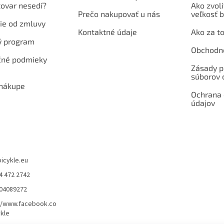
tovar nesedí?
Ako zvoli
Prečo nakupovať u nás
veľkosť b
ie od zmluvy
Kontaktné údaje
Ako za to
ý program
Obchodn
né podmieky
Zásady p
súborov 
 nákupe
Ochrana
údajov
bicykle.eu
4 472 2742
904089272
//www.facebook.co
kle