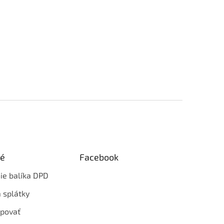
ké
Facebook
ie balíka DPD
 splátky
povať