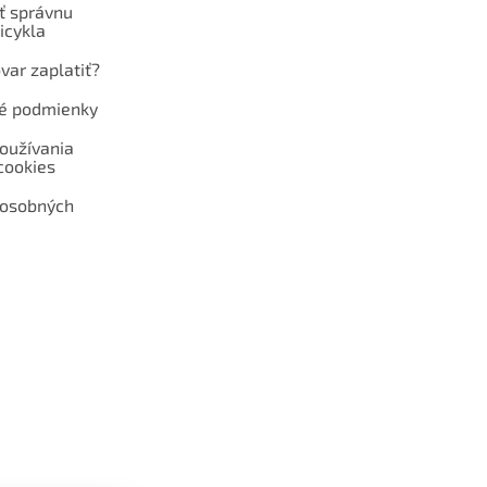
ť správnu
icykla
var zaplatiť?
é podmienky
oužívania
cookies
 osobných