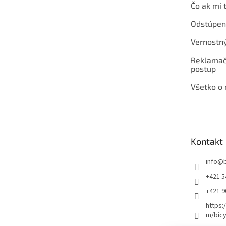
Čo ak mi 
Odstúpen
Vernostn
Reklamač
postup
Všetko o
Kontakt
info
@
+421 5
+421 
https:
m/bicy