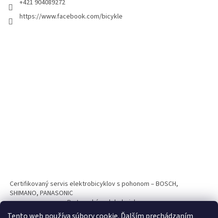
+421 904089272
https://www.facebook.com/bicykle
Certifikovaný servis elektrobicyklov s pohonom – BOSCH,
SHIMANO, PANASONIC
Partnerský web hokejshop.eu
Tento web používa súbory cookie. Ďalším prechádzaním