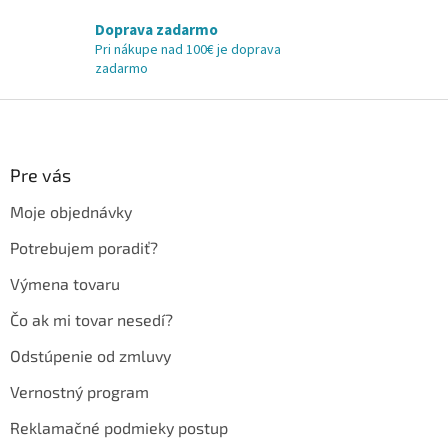
Doprava zadarmo
Pri nákupe nad 100€ je doprava
zadarmo
Z
á
p
ä
Pre vás
t
Moje objednávky
i
e
Potrebujem poradiť?
Výmena tovaru
Čo ak mi tovar nesedí?
Odstúpenie od zmluvy
Vernostný program
Reklamačné podmieky postup