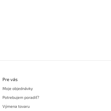
Z
á
p
ä
Pre vás
t
Moje objednávky
i
e
Potrebujem poradiť?
Výmena tovaru