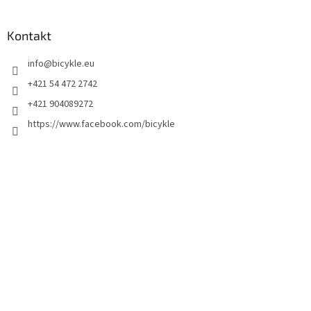
Kontakt
info
@
bicykle.eu
+421 54 472 2742
+421 904089272
https://www.facebook.com/bicykle