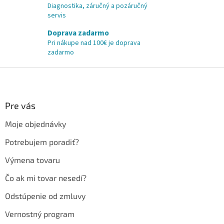
Diagnostika, záručný a pozáručný
servis
Doprava zadarmo
Pri nákupe nad 100€ je doprava
zadarmo
Z
á
p
ä
Pre vás
t
Moje objednávky
i
e
Potrebujem poradiť?
Výmena tovaru
Čo ak mi tovar nesedí?
Odstúpenie od zmluvy
Vernostný program