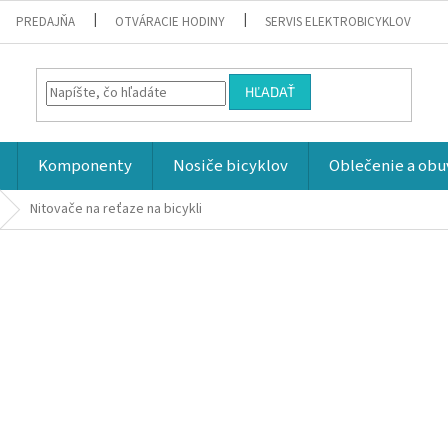
PREDAJŇA
OTVÁRACIE HODINY
SERVIS ELEKTROBICYKLOV
HĽADAŤ
Komponenty
Nosiče bicyklov
Oblečenie a obu
Nitovače na reťaze na bicykli