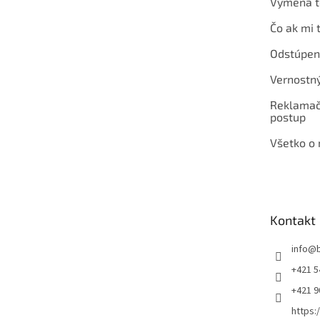
Výmena t
Čo ak mi 
Odstúpen
Vernostn
Reklamač
postup
Všetko o
Kontakt
info
@
+421 5
+421 
https: