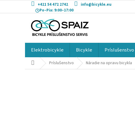
Prejsť
+421 54 472 2742
info@bicykle.eu
na
Po–Pia:
9:00–17:00
obsah
Elektrobicykle
Bicykle
Príslušenstvo
Domov
Príslušenstvo
Náradie na opravu bicykla