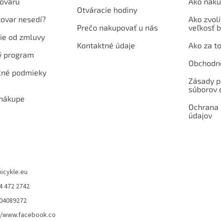
ovaru
Ako naku
Otváracie hodiny
tovar nesedí?
Ako zvoli
Prečo nakupovať u nás
veľkosť b
ie od zmluvy
Kontaktné údaje
Ako za to
ý program
Obchodn
né podmieky
Zásady p
súborov 
 nákupe
Ochrana
údajov
bicykle.eu
4 472 2742
904089272
//www.facebook.co