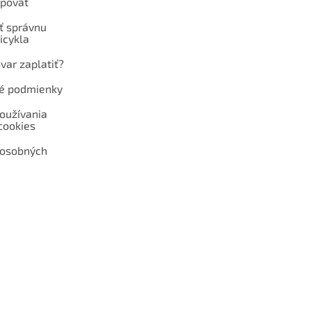
povať
ť správnu
icykla
var zaplatiť?
é podmienky
oužívania
cookies
 osobných