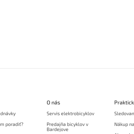
O nás
Praktic
ednávky
Servis elektrobicyklov
Sledovan
em poradiť?
Predajňa bicyklov v
Nákup na
Bardejove