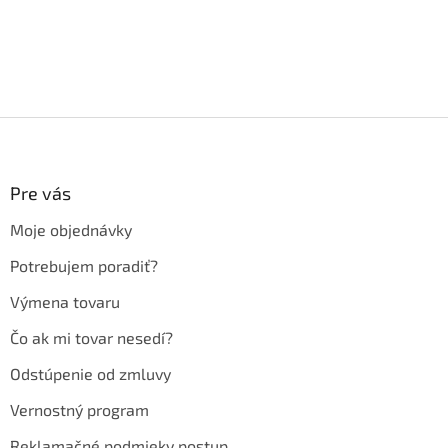
Z
á
p
ä
Pre vás
t
Moje objednávky
i
e
Potrebujem poradiť?
Výmena tovaru
Čo ak mi tovar nesedí?
Odstúpenie od zmluvy
Vernostný program
Reklamačné podmieky postup