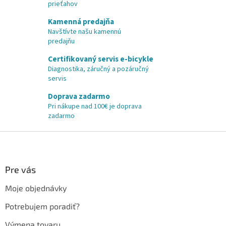
prieťahov
Kamenná predajňa
Navštívte našu kamennú
predajňu
Certifikovaný servis e-bicykle
Diagnostika, záručný a pozáručný
servis
Doprava zadarmo
Pri nákupe nad 100€ je doprava
zadarmo
Z
á
p
ä
Pre vás
t
Moje objednávky
i
e
Potrebujem poradiť?
Výmena tovaru