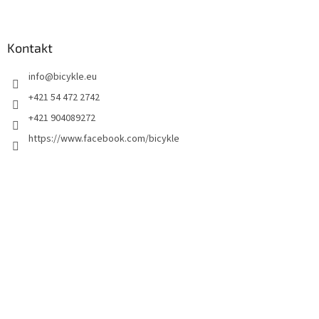
Kontakt
info
@
bicykle.eu
+421 54 472 2742
+421 904089272
https://www.facebook.com/bicykle