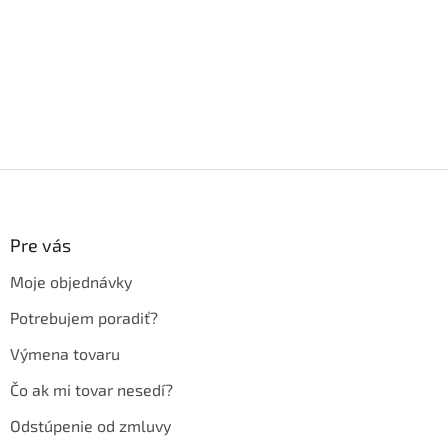
Z
á
p
ä
Pre vás
t
Moje objednávky
i
e
Potrebujem poradiť?
Výmena tovaru
Čo ak mi tovar nesedí?
Odstúpenie od zmluvy