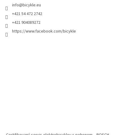
info
@
bicykle.eu
+421 54 472 2742
+421 904089272
https://www.facebook.com/bicykle