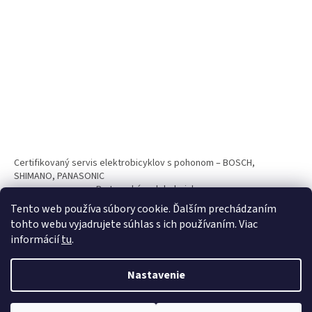
Certifikovaný servis elektrobicyklov s pohonom – BOSCH,
SHIMANO, PANASONIC
Partnerský web hokejshop.eu
Tento web používa súbory cookie. Ďalším prechádzaním
tohto webu vyjadrujete súhlas s ich používaním. Viac
informácií
tu
.
Nastavenie
Vytvoril Shoptet