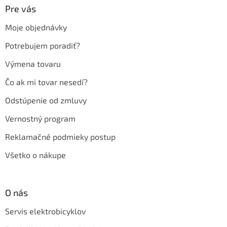
ä
Pre vás
t
Moje objednávky
i
e
Potrebujem poradiť?
Výmena tovaru
Čo ak mi tovar nesedí?
Odstúpenie od zmluvy
Vernostný program
Reklamačné podmieky postup
Všetko o nákupe
O nás
Servis elektrobicyklov