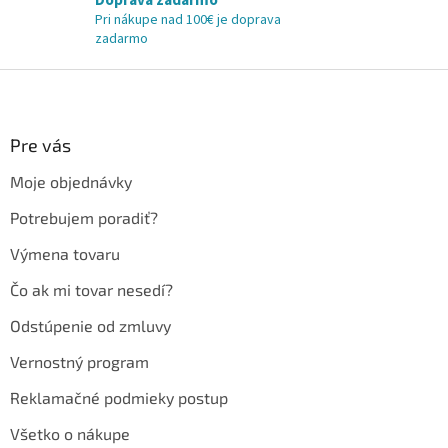
Doprava zadarmo
Pri nákupe nad 100€ je doprava
zadarmo
Z
á
p
ä
Pre vás
t
Moje objednávky
i
e
Potrebujem poradiť?
Výmena tovaru
Čo ak mi tovar nesedí?
Odstúpenie od zmluvy
Vernostný program
Reklamačné podmieky postup
Všetko o nákupe