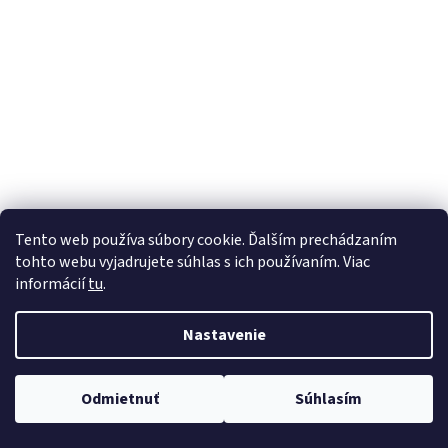
Tento web používa súbory cookie. Ďalším prechádzaním
tohto webu vyjadrujete súhlas s ich používaním. Viac
informácií
tu
.
Nastavenie
Odmietnuť
Súhlasím
Nakupuj teraz na splátky s 0% navýšním. Platí pri nákupe nad 100€.