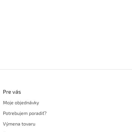
Z
á
p
ä
Pre vás
t
Moje objednávky
i
e
Potrebujem poradiť?
Výmena tovaru