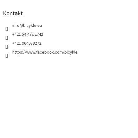
Kontakt
info
@
bicykle.eu
+421 54 472 2742
+421 904089272
https://www.facebook.com/bicykle