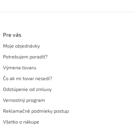
Z
á
p
ä
Pre vás
t
Moje objednávky
i
e
Potrebujem poradiť?
Výmena tovaru
Čo ak mi tovar nesedí?
Odstúpenie od zmluvy
Vernostný program
Reklamačné podmieky postup
Všetko o nákupe