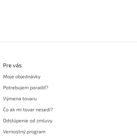
Z
á
p
ä
Pre vás
t
Moje objednávky
i
e
Potrebujem poradiť?
Výmena tovaru
Čo ak mi tovar nesedí?
Odstúpenie od zmluvy
Vernostný program