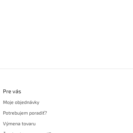
Z
á
p
ä
Pre vás
t
Moje objednávky
i
e
Potrebujem poradiť?
Výmena tovaru