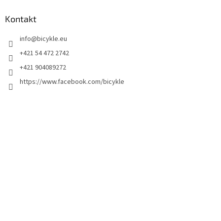
Kontakt
info
@
bicykle.eu
+421 54 472 2742
+421 904089272
https://www.facebook.com/bicykle