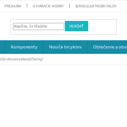
PREDAJŇA
OTVÁRACIE HODINY
SERVIS ELEKTROBICYKLOV
HĽADAŤ
Komponenty
Nosiče bicyklov
Oblečenie a obu
2026
olivovozelený(čierny)