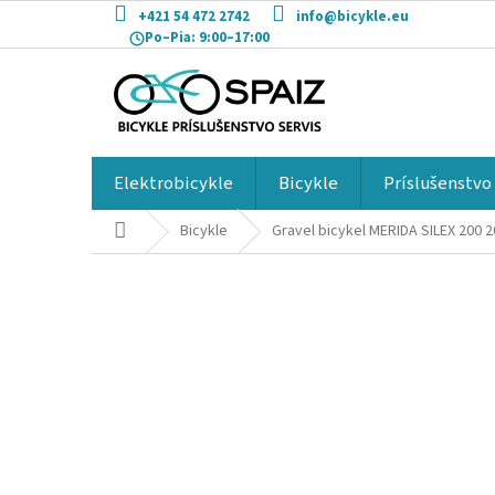
Prejsť
+421 54 472 2742
info@bicykle.eu
na
Po–Pia:
9:00–17:00
obsah
Elektrobicykle
Bicykle
Príslušenstvo
Domov
Bicykle
Gravel bicykel MERIDA SILEX 200 