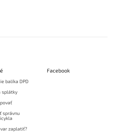
ké
Facebook
ie balíka DPD
 splátky
povať
ť správnu
icykla
var zaplatiť?