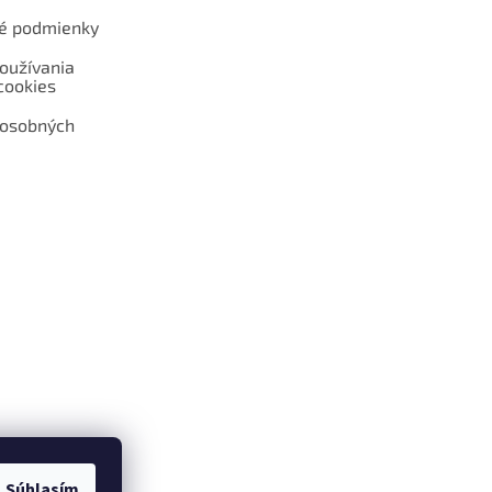
é podmienky
oužívania
cookies
 osobných
 web hokejshop.eu
Súhlasím