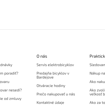
O nás
Praktic
ednávky
Servis elektrobicyklov
Sledovan
em poradiť?
Predajňa bicyklov v
Nákup na
Bardejove
ovaru
Ako naku
Otváracie hodiny
tovar nesedí?
Ako zvoli
Prečo nakupovať u nás
veľkosť b
ie od zmluvy
Kontaktné údaje
Ako za to