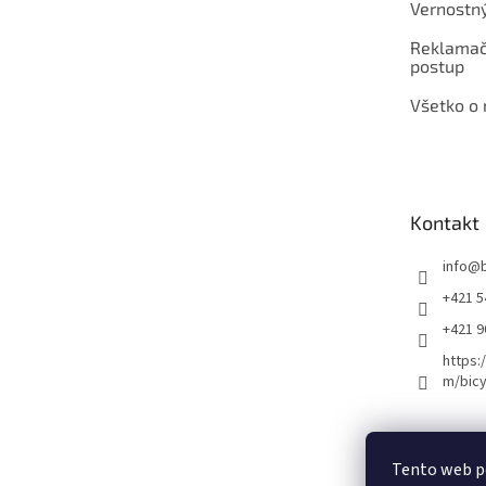
Vernostn
Reklamač
postup
Všetko o
Kontakt
info
@
+421 5
+421 
https:
m/bicy
Certifikovaný se
Tento web p