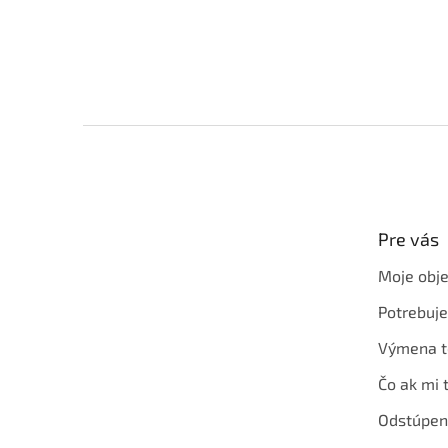
Z
á
p
ä
t
Pre vás
i
e
Moje obj
Potrebuj
Výmena t
Čo ak mi 
Odstúpen