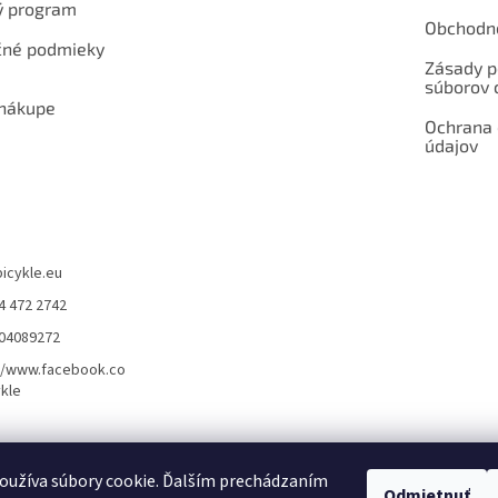
ý program
Obchodn
né podmieky
Zásady p
súborov 
 nákupe
Ochrana
údajov
bicykle.eu
4 472 2742
904089272
//www.facebook.co
kle
rvis elektrobicyklov s pohonom – BOSCH, SHIMANO, PANASONIC
Partnerský
oužíva súbory cookie. Ďalším prechádzaním
Odmietnuť