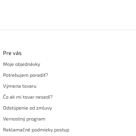
Z
á
p
ä
Pre vás
t
Moje objednávky
i
e
Potrebujem poradiť?
Výmena tovaru
Čo ak mi tovar nesedí?
Odstúpenie od zmluvy
Vernostný program
Reklamačné podmieky postup