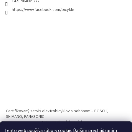
+421 904089272
https://www.facebook.com/bicykle
Certifikovaný servis elektrobicyklov s pohonom – BOSCH,
SHIMANO, PANASONIC
Partnerský web hokejshop.eu
Tento web používa súbory cookie. Ďalším prechádzaním