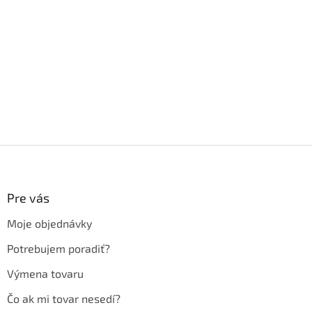
Z
á
p
ä
Pre vás
t
Moje objednávky
i
e
Potrebujem poradiť?
Výmena tovaru
Čo ak mi tovar nesedí?