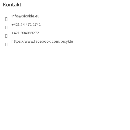
Kontakt
info
@
bicykle.eu
+421 54 472 2742
+421 904089272
https://www.facebook.com/bicykle