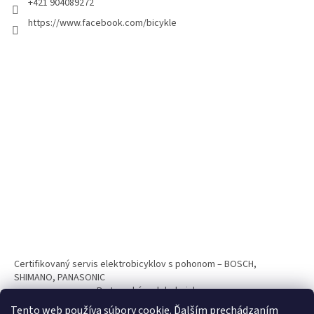
+421 904089272
https://www.facebook.com/bicykle
Certifikovaný servis elektrobicyklov s pohonom – BOSCH,
SHIMANO, PANASONIC
Partnerský web hokejshop.eu
Tento web používa súbory cookie. Ďalším prechádzaním