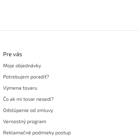
Z
á
p
ä
Pre vás
t
Moje objednávky
i
e
Potrebujem poradiť?
Výmena tovaru
Čo ak mi tovar nesedí?
Odstúpenie od zmluvy
Vernostný program
Reklamačné podmieky postup