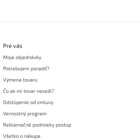
Z
á
p
ä
Pre vás
t
Moje objednávky
i
e
Potrebujem poradiť?
Výmena tovaru
Čo ak mi tovar nesedí?
Odstúpenie od zmluvy
Vernostný program
Reklamačné podmieky postup
Všetko o nákupe