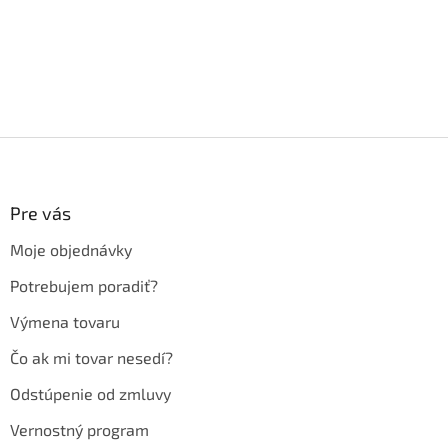
Z
á
p
ä
Pre vás
t
Moje objednávky
i
e
Potrebujem poradiť?
Výmena tovaru
Čo ak mi tovar nesedí?
Odstúpenie od zmluvy
Vernostný program