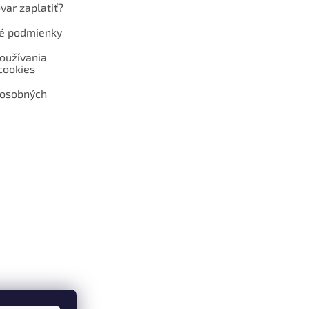
var zaplatiť?
é podmienky
oužívania
cookies
 osobných
 web hokejshop.eu