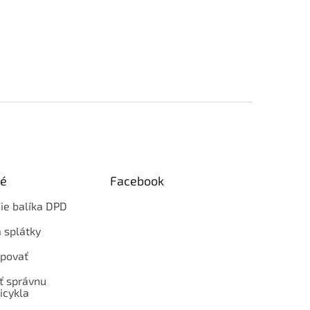
ké
Facebook
ie balíka DPD
 splátky
povať
ť správnu
icykla