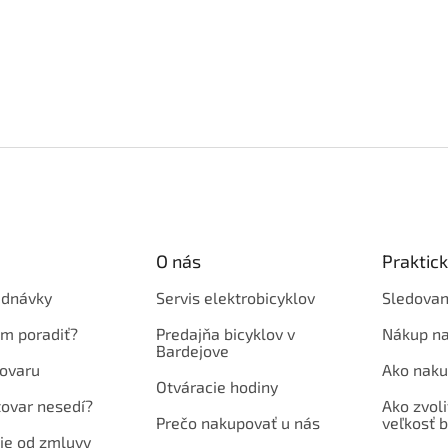
O nás
Praktic
ednávky
Servis elektrobicyklov
Sledovan
em poradiť?
Predajňa bicyklov v
Nákup na
Bardejove
ovaru
Ako naku
Otváracie hodiny
tovar nesedí?
Ako zvoli
Prečo nakupovať u nás
veľkosť b
ie od zmluvy