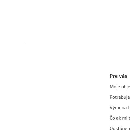
Z
á
p
ä
t
Pre vás
i
e
Moje obj
Potrebuj
Výmena t
Čo ak mi 
Odstúpen