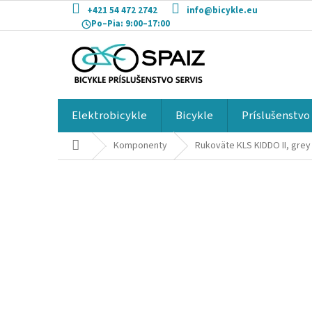
Prejsť
+421 54 472 2742
info@bicykle.eu
na
Po–Pia:
9:00–17:00
obsah
Elektrobicykle
Bicykle
Príslušenstvo
Domov
Komponenty
Rukoväte KLS KIDDO II, grey