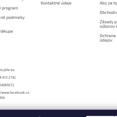
Kontaktné údaje
Ako za to
ý program
Obchodn
né podmieky
Zásady p
súborov 
 nákupe
Ochrana
údajov
bicykle.eu
4 472 2742
904089272
//www.facebook.co
kle
rvis elektrobicyklov s pohonom – BOSCH, SHIMANO, PANASONIC
Partnerský