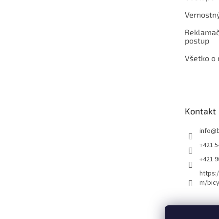
Vernostn
Reklamač
postup
Všetko o
Kontakt
info
@
+421 5
+421 
https:
m/bicy
Certifikovaný se