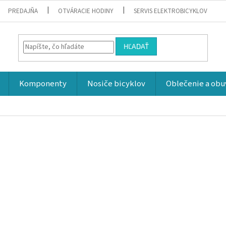
PREDAJŇA
OTVÁRACIE HODINY
SERVIS ELEKTROBICYKLOV
HĽADAŤ
Komponenty
Nosiče bicyklov
Oblečenie a obu