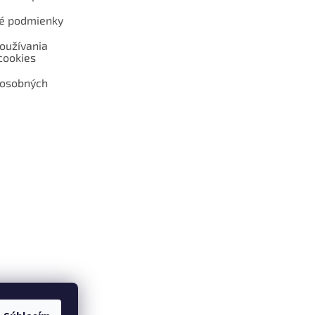
é podmienky
oužívania
cookies
 osobných
 web hokejshop.eu