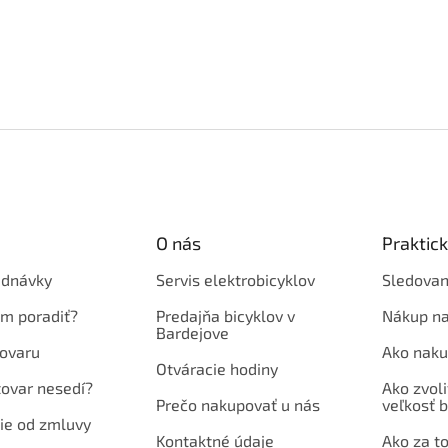
O nás
Praktic
ednávky
Servis elektrobicyklov
Sledovan
em poradiť?
Predajňa bicyklov v
Nákup na
Bardejove
ovaru
Ako naku
Otváracie hodiny
tovar nesedí?
Ako zvoli
Prečo nakupovať u nás
veľkosť b
ie od zmluvy
Kontaktné údaje
Ako za to