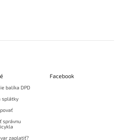
ké
Facebook
ie balíka DPD
 splátky
povať
ť správnu
icykla
var zaplatiť?