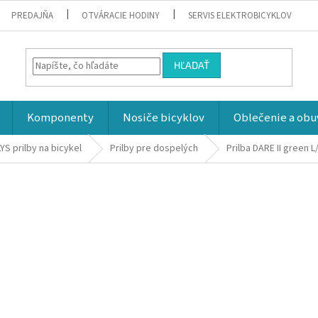
PREDAJŇA
OTVÁRACIE HODINY
SERVIS ELEKTROBICYKLOV
HĽADAŤ
Komponenty
Nosiče bicyklov
Oblečenie a obu
YS prilby na bicykel
Prilby pre dospelých
Prilba DARE II green L