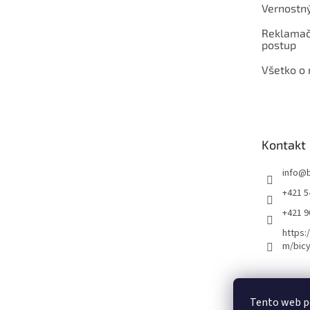
Vernostn
Reklamač
postup
Všetko o
Kontakt
info
@
+421 5
+421 
https:
m/bicy
Certifikovaný se
Tento web p