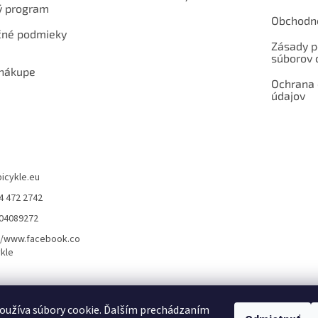
ý program
Obchodn
né podmieky
Zásady p
súborov 
 nákupe
Ochrana
údajov
bicykle.eu
4 472 2742
904089272
//www.facebook.co
kle
rvis elektrobicyklov s pohonom – BOSCH, SHIMANO, PANASONIC
Partnerský
oužíva súbory cookie. Ďalším prechádzaním