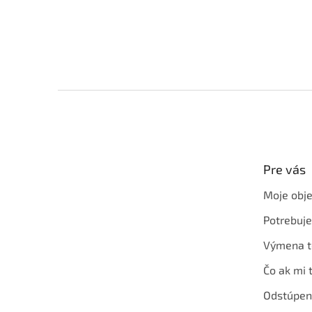
Z
á
p
ä
t
Pre vás
i
e
Moje obj
Potrebuj
Výmena t
Čo ak mi 
Odstúpen