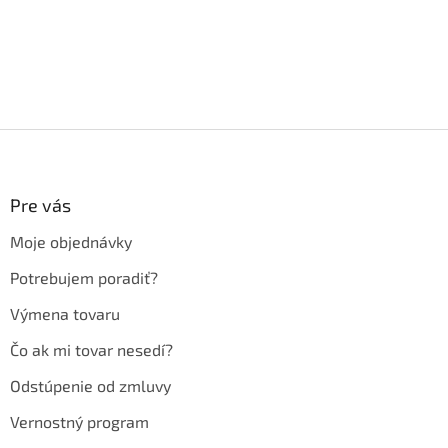
Z
á
p
ä
Pre vás
t
Moje objednávky
i
e
Potrebujem poradiť?
Výmena tovaru
Čo ak mi tovar nesedí?
Odstúpenie od zmluvy
Vernostný program