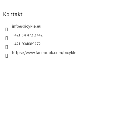
Kontakt
info
@
bicykle.eu
+421 54 472 2742
+421 904089272
https://www.facebook.com/bicykle