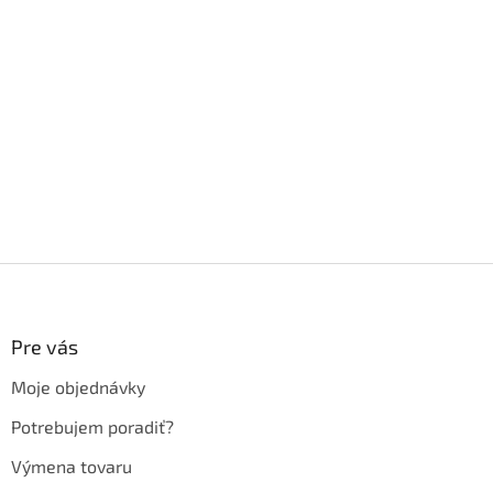
Z
á
p
ä
Pre vás
t
Moje objednávky
i
e
Potrebujem poradiť?
Výmena tovaru