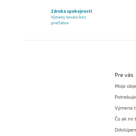
Záruka spokojnosti
Výmeny tovaru bez
prieťahov
Z
á
p
ä
t
Pre vás
i
e
Moje obj
Potrebuj
Výmena t
Čo ak mi 
Odstúpen