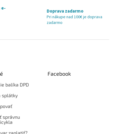
 e-
Doprava zadarmo
Pri nákupe nad 100€ je doprava
zadarmo
ké
Facebook
ie balíka DPD
 splátky
povať
ť správnu
icykla
var zaplatiť?