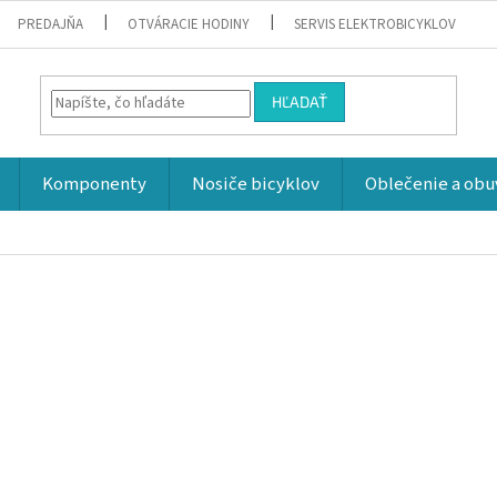
PREDAJŇA
OTVÁRACIE HODINY
SERVIS ELEKTROBICYKLOV
HĽADAŤ
Komponenty
Nosiče bicyklov
Oblečenie a obu