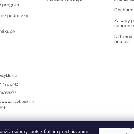
ý program
Obchodn
né podmieky
Zásady p
súborov 
 nákupe
Ochrana
údajov
bicykle.eu
4 472 2742
904089272
//www.facebook.co
kle
rvis elektrobicyklov s pohonom – BOSCH, SHIMANO, PANASONIC
Partnerský
oužíva súbory cookie. Ďalším prechádzaním