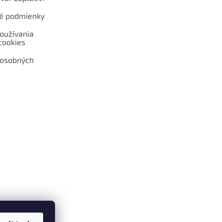
é podmienky
oužívania
cookies
 osobných
 web hokejshop.eu