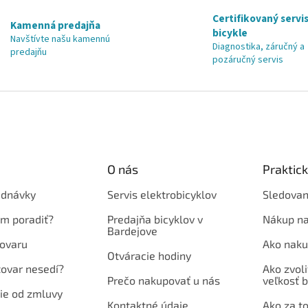
Certifikovaný servis
Kamenná predajňa
bicykle
Navštívte našu kamennú
Diagnostika, záručný a
predajňu
pozáručný servis
O nás
Praktic
ednávky
Servis elektrobicyklov
Sledovan
em poradiť?
Predajňa bicyklov v
Nákup na
Bardejove
ovaru
Ako naku
Otváracie hodiny
tovar nesedí?
Ako zvoli
Prečo nakupovať u nás
veľkosť b
ie od zmluvy
Kontaktné údaje
Ako za to