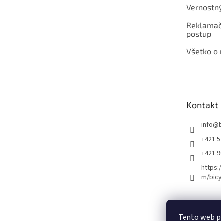
Vernostn
Reklamač
postup
Všetko o
Kontakt
info
@
+421 5
+421 
https:
m/bicy
Certifikovaný se
Tento web p