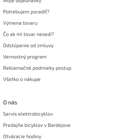
Moje objednávky
i
e
Potrebujem poradiť?
Výmena tovaru
Čo ak mi tovar nesedí?
Odstúpenie od zmluvy
Vernostný program
Reklamačné podmieky postup
Všetko o nákupe
O nás
Servis elektrobicyklov
Predajňa bicyklov v Bardejove
Otváracie hodiny