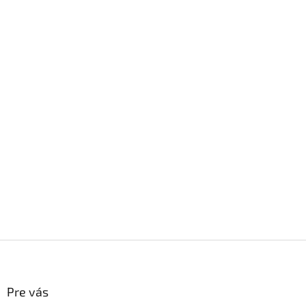
Z
á
p
ä
Pre vás