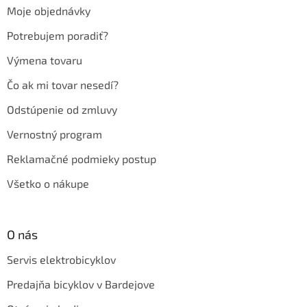
t
Moje objednávky
i
e
Potrebujem poradiť?
Výmena tovaru
Čo ak mi tovar nesedí?
Odstúpenie od zmluvy
Vernostný program
Reklamačné podmieky postup
Všetko o nákupe
O nás
Servis elektrobicyklov
Predajňa bicyklov v Bardejove