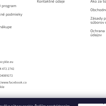
Kontaktné údaje
Ako za to
ý program
Obchodn
né podmieky
Zásady p
súborov 
 nákupe
Ochrana
údajov
bicykle.eu
4 472 2742
904089272
//www.facebook.co
kle
rvis elektrobicyklov s pohonom – BOSCH, SHIMANO, PANASONIC
Partnerský