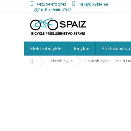
Prejsť
+421 54 472 2742
info@bicykle.eu
na
Po–Pia:
9:00–17:00
obsah
Elektrobicykle
Bicykle
Príslušenstvo
Domov
Elektrobicykle
Elektrobicykel CTM AREON