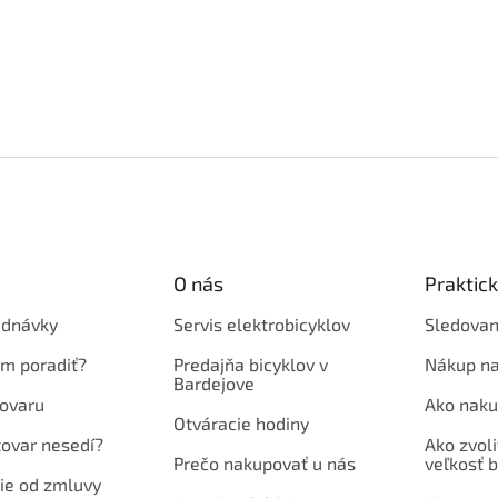
O nás
Praktic
ednávky
Servis elektrobicyklov
Sledovan
em poradiť?
Predajňa bicyklov v
Nákup na
Bardejove
ovaru
Ako naku
Otváracie hodiny
tovar nesedí?
Ako zvoli
Prečo nakupovať u nás
veľkosť b
ie od zmluvy