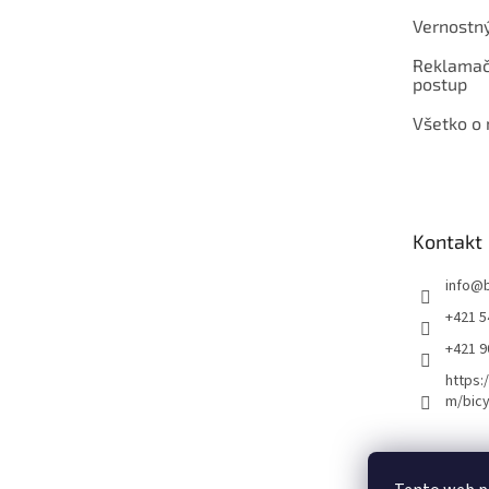
Vernostn
Reklamač
postup
Všetko o
Kontakt
info
@
+421 5
+421 
https:
m/bicy
Certifikovaný se