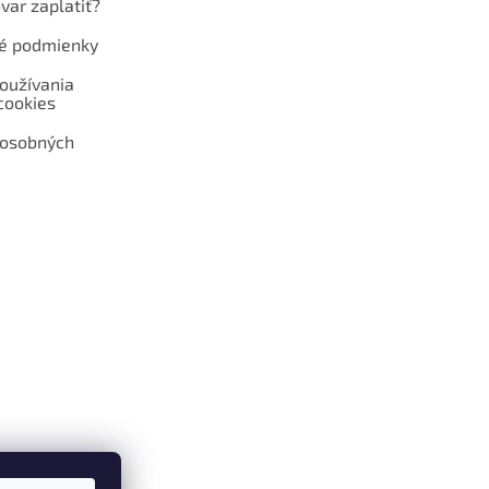
var zaplatiť?
é podmienky
oužívania
cookies
 osobných
 web hokejshop.eu