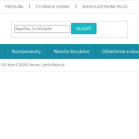
PREDAJŇA
OTVÁRACIE HODINY
SERVIS ELEKTROBICYKLOV
HĽADAŤ
Komponenty
Nosiče bicyklov
Oblečenie a obu
 GX Xpert 2026
čierna / petrolejová