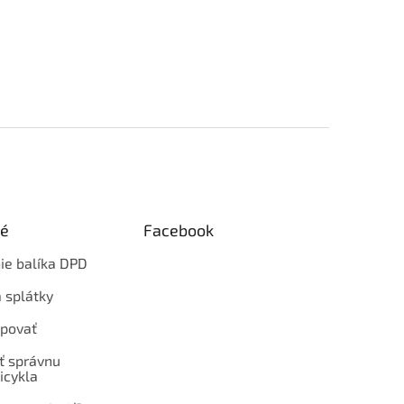
ké
Facebook
ie balíka DPD
 splátky
povať
ť správnu
icykla