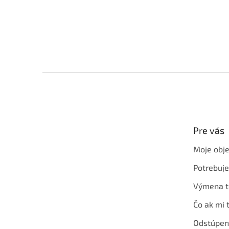
Z
á
p
ä
t
Pre vás
i
e
Moje obj
Potrebuj
Výmena t
Čo ak mi 
Odstúpen