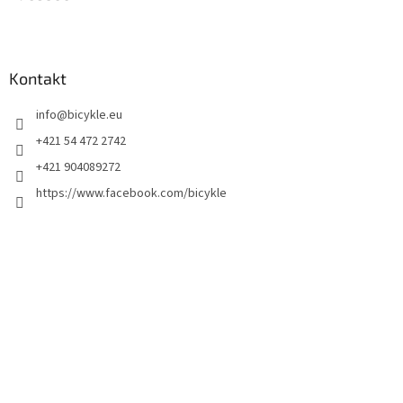
Kontakt
info
@
bicykle.eu
+421 54 472 2742
+421 904089272
https://www.facebook.com/bicykle