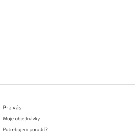
Z
á
p
ä
Pre vás
t
Moje objednávky
i
e
Potrebujem poradiť?