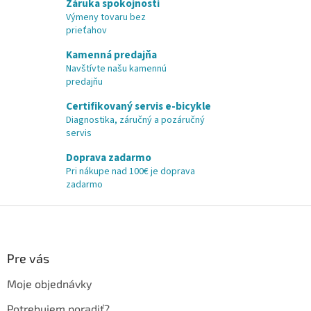
Záruka spokojnosti
Výmeny tovaru bez
prieťahov
Kamenná predajňa
Navštívte našu kamennú
predajňu
Certifikovaný servis e-bicykle
Diagnostika, záručný a pozáručný
servis
Doprava zadarmo
Pri nákupe nad 100€ je doprava
zadarmo
Z
á
p
ä
Pre vás
t
Moje objednávky
i
e
Potrebujem poradiť?