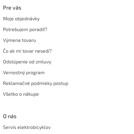
p
ä
Pre vás
t
Moje objednávky
i
e
Potrebujem poradiť?
Výmena tovaru
Čo ak mi tovar nesedí?
Odstúpenie od zmluvy
Vernostný program
Reklamačné podmieky postup
Všetko o nákupe
O nás
Servis elektrobicyklov