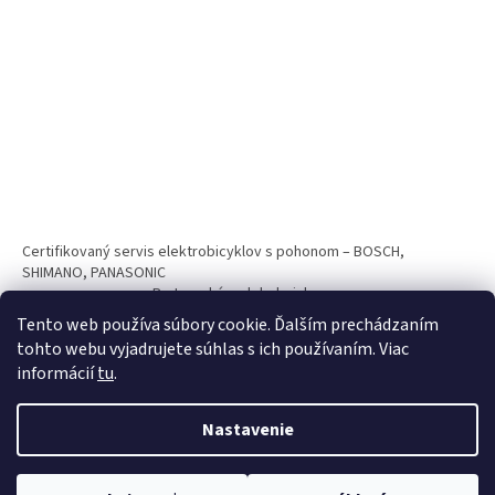
Certifikovaný servis elektrobicyklov s pohonom – BOSCH,
SHIMANO, PANASONIC
Partnerský web hokejshop.eu
Tento web používa súbory cookie. Ďalším prechádzaním
tohto webu vyjadrujete súhlas s ich používaním. Viac
informácií
tu
.
Nastavenie
Vytvoril Shoptet