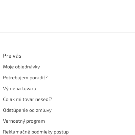
Z
á
p
ä
Pre vás
t
Moje objednávky
i
e
Potrebujem poradiť?
Výmena tovaru
Čo ak mi tovar nesedí?
Odstúpenie od zmluvy
Vernostný program
Reklamačné podmieky postup