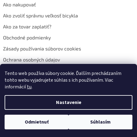
Ako nakupovať
Ako zvoliť správnu veľkosť bicykla
Ako za tovar zaplatiť?
Obchodné podmienky
Zásady používania súborov cookies
Ochrana osobných údajov
Tento web používa súbory cookie. Ďalším prechádzaním
tohto webu vyjadrujete súhlas s ich používaním. Viac
Facebook
informácií
tu
.
Nastavenie
Kontakt
Odmietnuť
Súhlasím
info
@
bicykle.eu
Nakupuj teraz na splátky s 0% navýšním. Platí pri nákupe nad 100€.
+421 54 472 2742