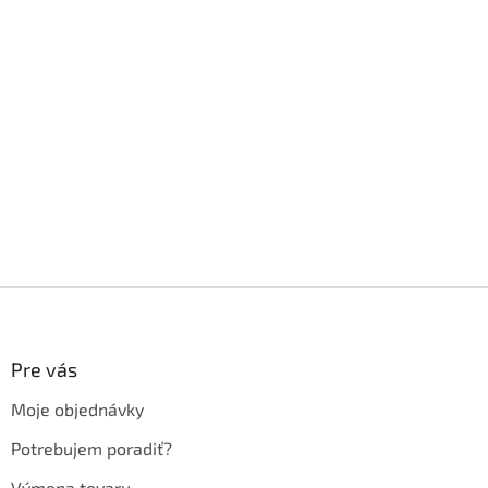
Z
á
p
ä
Pre vás
t
Moje objednávky
i
e
Potrebujem poradiť?
Výmena tovaru