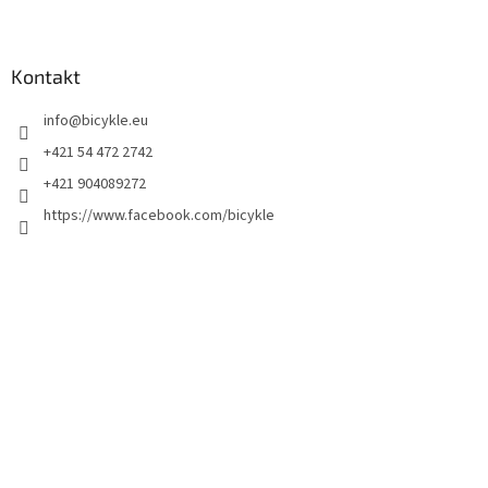
Kontakt
info
@
bicykle.eu
+421 54 472 2742
+421 904089272
https://www.facebook.com/bicykle