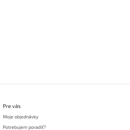
Z
á
p
ä
Pre vás
t
Moje objednávky
i
e
Potrebujem poradiť?