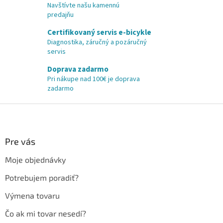
Navštívte našu kamennú
predajňu
Certifikovaný servis e-bicykle
Diagnostika, záručný a pozáručný
servis
Doprava zadarmo
Pri nákupe nad 100€ je doprava
zadarmo
Z
á
p
ä
Pre vás
t
Moje objednávky
i
e
Potrebujem poradiť?
Výmena tovaru
Čo ak mi tovar nesedí?