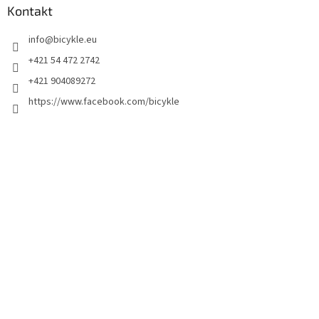
Kontakt
info
@
bicykle.eu
+421 54 472 2742
+421 904089272
https://www.facebook.com/bicykle