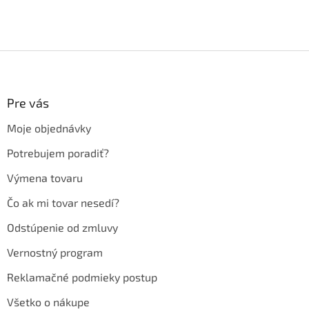
Z
á
p
ä
Pre vás
t
Moje objednávky
i
e
Potrebujem poradiť?
Výmena tovaru
Čo ak mi tovar nesedí?
Odstúpenie od zmluvy
Vernostný program
Reklamačné podmieky postup
Všetko o nákupe