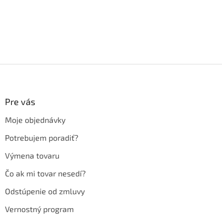
Z
á
p
ä
Pre vás
t
Moje objednávky
i
e
Potrebujem poradiť?
Výmena tovaru
Čo ak mi tovar nesedí?
Odstúpenie od zmluvy
Vernostný program