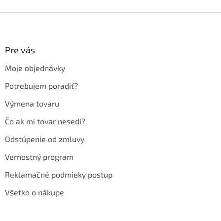
Z
á
p
ä
Pre vás
t
Moje objednávky
i
e
Potrebujem poradiť?
Výmena tovaru
Čo ak mi tovar nesedí?
Odstúpenie od zmluvy
Vernostný program
Reklamačné podmieky postup
Všetko o nákupe