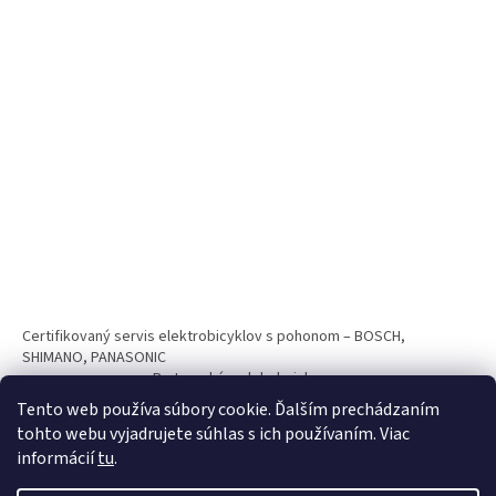
Certifikovaný servis elektrobicyklov s pohonom – BOSCH,
SHIMANO, PANASONIC
Partnerský web hokejshop.eu
Tento web používa súbory cookie. Ďalším prechádzaním
tohto webu vyjadrujete súhlas s ich používaním. Viac
informácií
tu
.