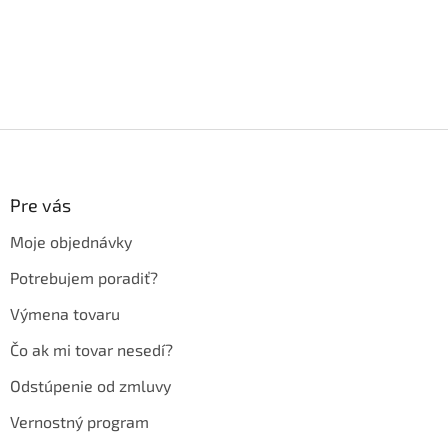
Z
á
p
ä
Pre vás
t
Moje objednávky
i
e
Potrebujem poradiť?
Výmena tovaru
Čo ak mi tovar nesedí?
Odstúpenie od zmluvy
Vernostný program