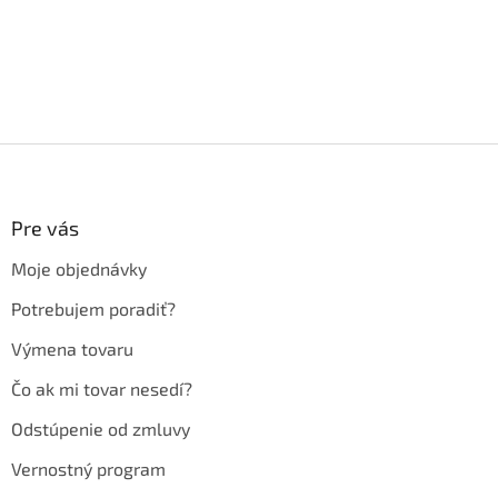
Z
á
p
ä
Pre vás
t
Moje objednávky
i
e
Potrebujem poradiť?
Výmena tovaru
Čo ak mi tovar nesedí?
Odstúpenie od zmluvy
Vernostný program