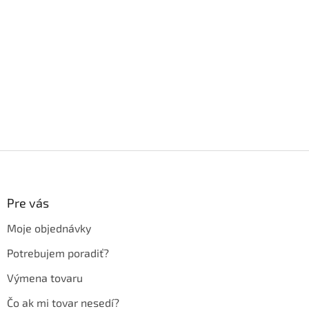
Z
á
p
ä
Pre vás
t
Moje objednávky
i
e
Potrebujem poradiť?
Výmena tovaru
Čo ak mi tovar nesedí?