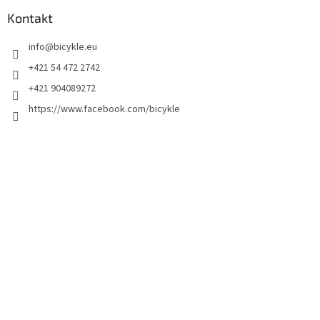
Kontakt
info
@
bicykle.eu
+421 54 472 2742
+421 904089272
https://www.facebook.com/bicykle