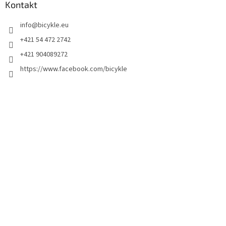
Kontakt
info
@
bicykle.eu
+421 54 472 2742
+421 904089272
https://www.facebook.com/bicykle