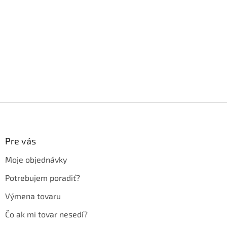
Z
á
p
ä
Pre vás
t
Moje objednávky
i
e
Potrebujem poradiť?
Výmena tovaru
Čo ak mi tovar nesedí?