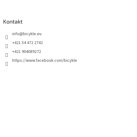
Kontakt
info
@
bicykle.eu
+421 54 472 2742
+421 904089272
https://www.facebook.com/bicykle