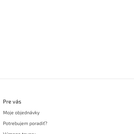
Z
á
p
ä
Pre vás
t
Moje objednávky
i
e
Potrebujem poradiť?
Výmena tovaru