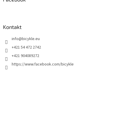
Kontakt
info
@
bicykle.eu
+421 54 472 2742
+421 904089272
https://www.facebook.com/bicykle