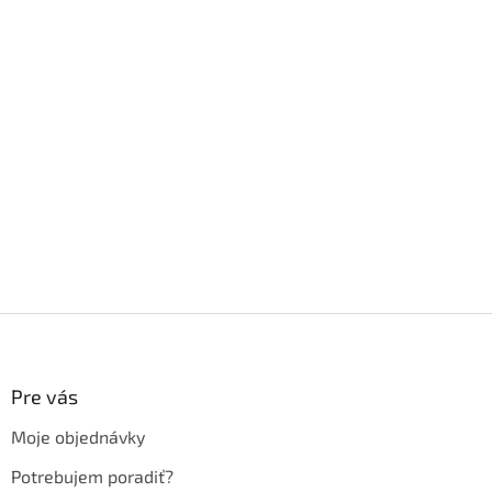
Z
á
p
ä
Pre vás
t
Moje objednávky
i
e
Potrebujem poradiť?