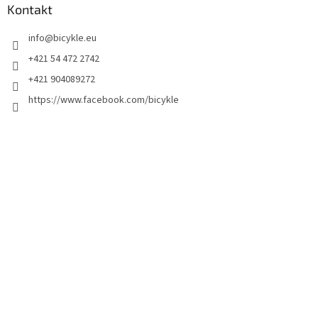
Kontakt
info
@
bicykle.eu
+421 54 472 2742
+421 904089272
https://www.facebook.com/bicykle