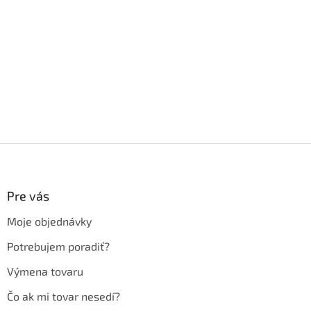
Z
á
p
ä
Pre vás
t
Moje objednávky
i
e
Potrebujem poradiť?
Výmena tovaru
Čo ak mi tovar nesedí?